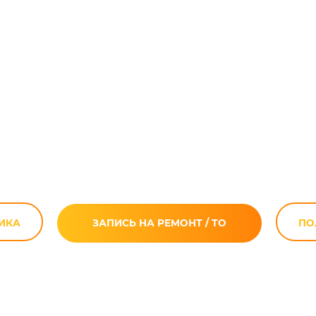
иклов Suzuki In
Classic в Москв
ИКА
ЗАПИСЬ НА РЕМОНТ / ТО
ПО