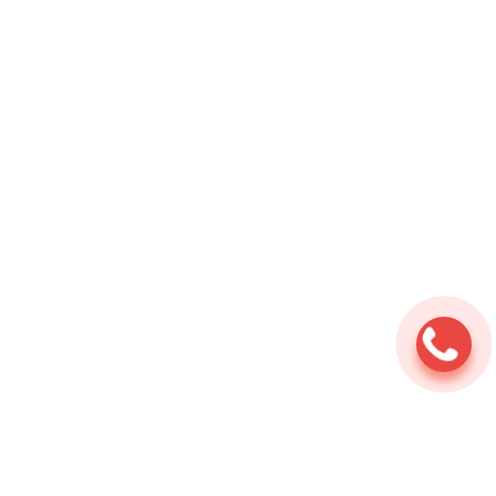
Ремонт мотоциклов
⇆
Услуги
⇆
Кузовной
ремонт