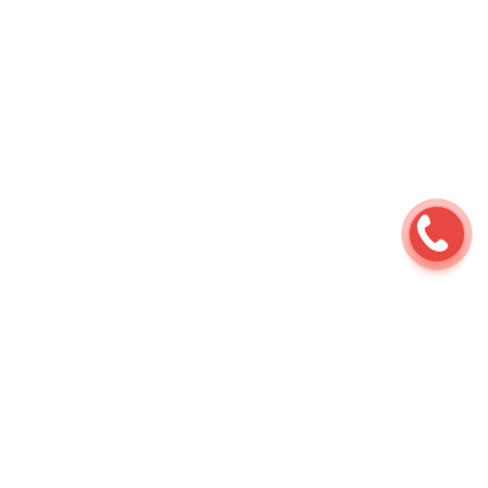
Ремонт мотоциклов
⇆
Услуги
⇆
Ремонт
электрооборудования
⇆
Замена
аккумулятора мотоцикла
Наши работы