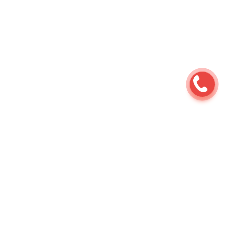
Ремонт мотоциклов
⇆
Услуги
⇆
Тюнинг и
обвесы
⇆
Установка выхлопной системы
мотоцикла (bolt-on , slip-on)
Наши работы