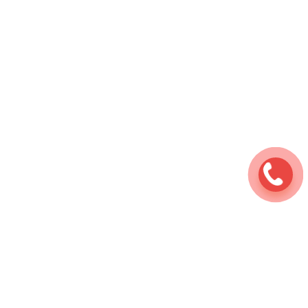
Ремонт мотоциклов
⇆
Услуги
⇆
Детейлинг
⇆
Полировка деталей мотоцикла
Наши работы