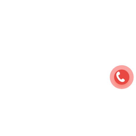
Ремонт мотоциклов
⇆
Услуги
⇆
Детейлинг
⇆
Полировка хрома на мотоцикле
Наши работы