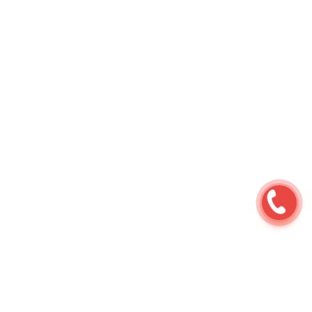
Ремонт мотоциклов
⇆
Услуги
⇆
Хранение
⇆
Хранение мотоцикла класса BMW K1200LT