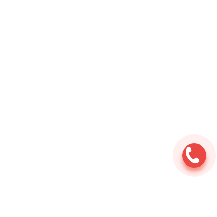
Ремонт мотоциклов
⇆
Услуги
⇆
Техническое
обслуживание
⇆
Замена масла в двигателе