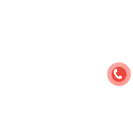
Ремонт мотоциклов
⇆
Услуги
⇆
Техническое
обслуживание
⇆
Замена масла в редукторе
мотоцикла
Наши работы